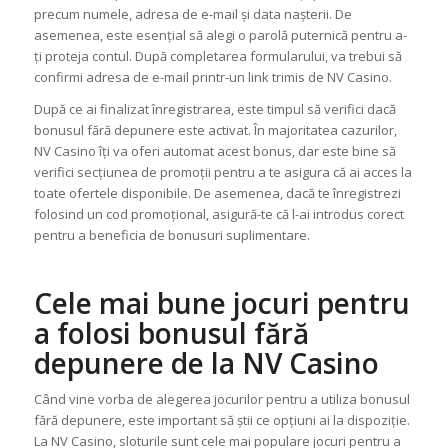
precum numele, adresa de e-mail și data nașterii. De
asemenea, este esențial să alegi o parolă puternică pentru a-
ți proteja contul. După completarea formularului, va trebui să
confirmi adresa de e-mail printr-un link trimis de NV Casino.
După ce ai finalizat înregistrarea, este timpul să verifici dacă
bonusul fără depunere este activat. În majoritatea cazurilor,
NV Casino îți va oferi automat acest bonus, dar este bine să
verifici secțiunea de promoții pentru a te asigura că ai acces la
toate ofertele disponibile. De asemenea, dacă te înregistrezi
folosind un cod promoțional, asigură-te că l-ai introdus corect
pentru a beneficia de bonusuri suplimentare.
Cele mai bune jocuri pentru
a folosi bonusul fără
depunere de la NV Casino
Când vine vorba de alegerea jocurilor pentru a utiliza bonusul
fără depunere, este important să știi ce opțiuni ai la dispoziție.
La NV Casino, sloturile sunt cele mai populare jocuri pentru a