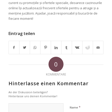
curent cu promoțiile și ofertele speciale, deoarece cazinourile
online își actualizează frecvent ofertele pentru a atrage și a
menține jucătorii. Așadar, joacă responsabil și bucură-te de
fiecare moment!
Eintrag teilen
0
KOMMENTARE
Hinterlasse einen Kommentar
An der Diskussion beteiligen?
Hinterlasse uns deinen Kommentar!
*
Name