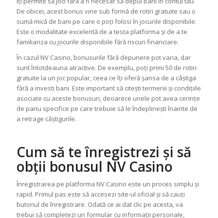
îți permite să joci fără a fi necesar să depui bani în contul tău.
De obicei, acest bonus vine sub formă de rotiri gratuite sau o
sumă mică de bani pe care o poți folosi în jocurile disponibile.
Este o modalitate excelentă de a testa platforma și de a te
familiariza cu jocurile disponibile fără riscuri financiare.
În cazul NV Casino, bonusurile fără depunere pot varia, dar
sunt întotdeauna atractive. De exemplu, poți primi 50 de rotiri
gratuite la un joc popular, ceea ce îți oferă șansa de a câștiga
fără a investi bani. Este important să citești termenii și condițiile
asociate cu aceste bonusuri, deoarece unele pot avea cerințe
de pariu specifice pe care trebuie să le îndeplinești înainte de
a retrage câștigurile.
Cum să te înregistrezi și să
obții bonusul NV Casino
Înregistrarea pe platforma NV Casino este un proces simplu și
rapid. Primul pas este să accesezi site-ul oficial și să cauți
butonul de înregistrare. Odată ce ai dat clic pe acesta, va
trebui să completezi un formular cu informații personale,