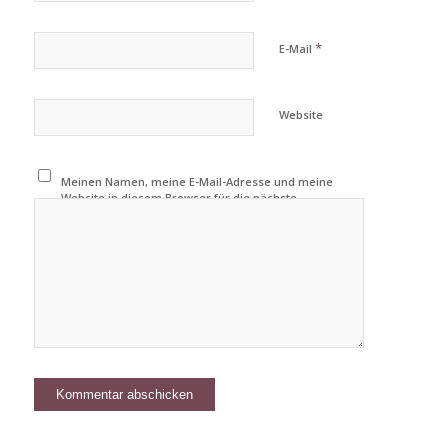
*
E-Mail
Website
Meinen Namen, meine E-Mail-Adresse und meine
Website in diesem Browser für die nächste
Kommentierung speichern.