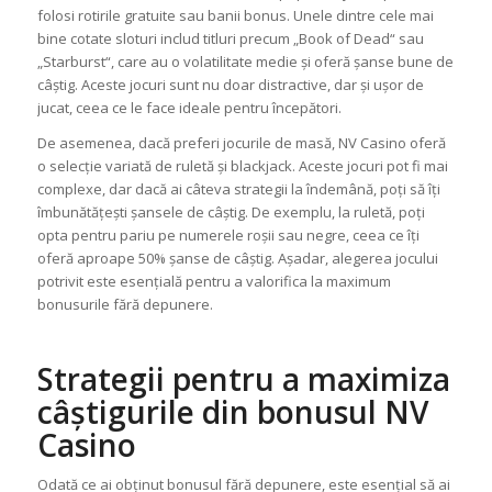
folosi rotirile gratuite sau banii bonus. Unele dintre cele mai
bine cotate sloturi includ titluri precum „Book of Dead“ sau
„Starburst“, care au o volatilitate medie și oferă șanse bune de
câștig. Aceste jocuri sunt nu doar distractive, dar și ușor de
jucat, ceea ce le face ideale pentru începători.
De asemenea, dacă preferi jocurile de masă, NV Casino oferă
o selecție variată de ruletă și blackjack. Aceste jocuri pot fi mai
complexe, dar dacă ai câteva strategii la îndemână, poți să îți
îmbunătățești șansele de câștig. De exemplu, la ruletă, poți
opta pentru pariu pe numerele roșii sau negre, ceea ce îți
oferă aproape 50% șanse de câștig. Așadar, alegerea jocului
potrivit este esențială pentru a valorifica la maximum
bonusurile fără depunere.
Strategii pentru a maximiza
câștigurile din bonusul NV
Casino
Odată ce ai obținut bonusul fără depunere, este esențial să ai