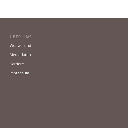
ÜBER UNS
Wer wir sind
Mediadaten
Karriere
Impressum